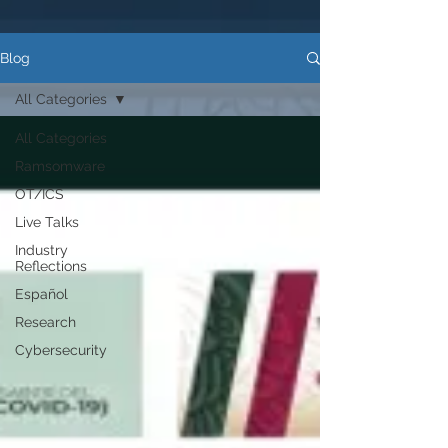
Blog
All Categories
All Categories
Ramsomware
OT/ICS
Live Talks
Industry
Reflections
Español
Research
Cybersecurity