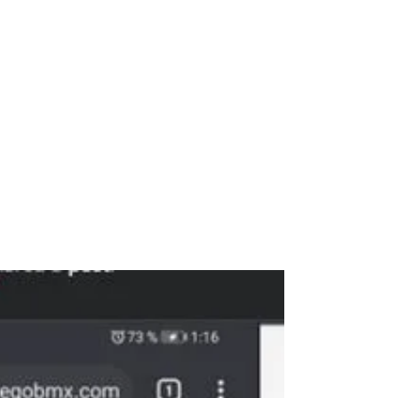
Alerta: Fraude
Cibernético
Imitando Sitios
Web Del
Gobierno
Mexicano
En enero de 2021 publiqué un blog donde
explicaba cómo investigar fraude cibernético
para aplicaciones de pasaporte mexicano. Ahora
para...